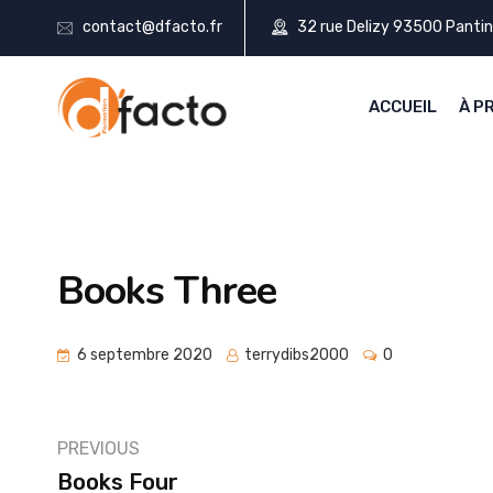
contact@dfacto.fr
32 rue Delizy 93500 Pantin
ACCUEIL
À P
Books Three
6 septembre 2020
terrydibs2000
0
PREVIOUS
Books Four